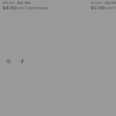
$48.378
$20.900
$27.379
$13.90
$18.810
con
Transferencia
$12.510
con
T