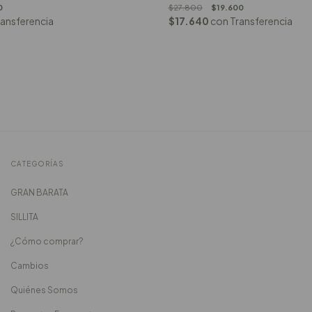
0
$27.800
$19.600
ransferencia
$17.640
con
Transferencia
CATEGORÍAS
GRAN BARATA
SILLITA
¿Cómo comprar?
Cambios
Quiénes Somos