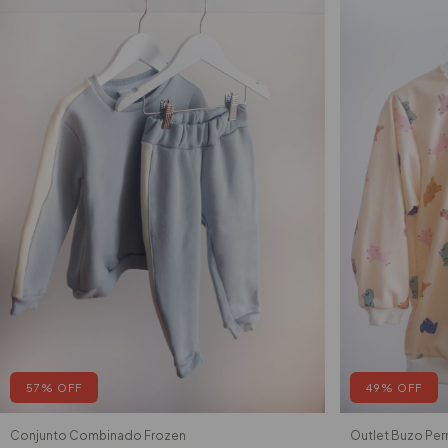
57
%
OFF
49
%
OFF
Conjunto Combinado Frozen
Outlet Buzo Per