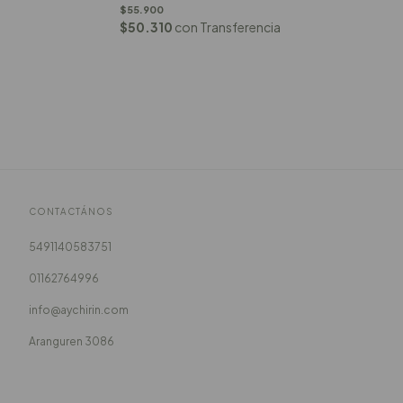
$55.900
$50.310
con
Transferencia
CONTACTÁNOS
5491140583751
01162764996
info@aychirin.com
Aranguren 3086