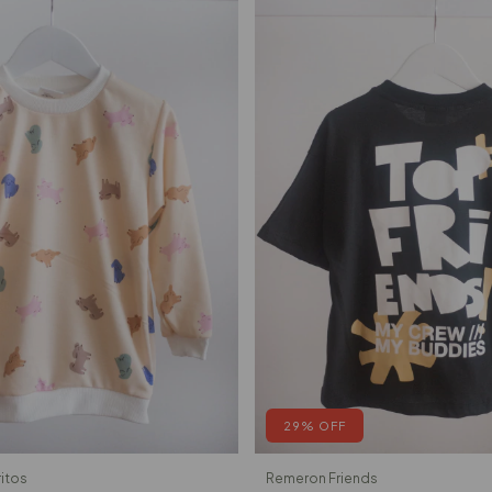
29
%
OFF
ritos
Remeron Friends