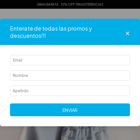
GRAN BARATA . 10% OFF TRANSFERENCIAS
Enterate de todas las promos y
0
×
descuentos!!!
ENVIAR