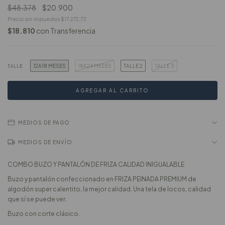
$48.378
$20.900
Precio sin impuestos
$17.272,73
$18.810
con
Transferencia
12A18 MESES
18A24 MESES
TALLE 2
TALLE 3
TALLE
MEDIOS DE PAGO
MEDIOS DE ENVÍO
COMBO BUZO Y PANTALÓN DE FRIZA CALIDAD INIGUALABLE
Buzo y pantalón confeccionado en FRIZA PEINADA PREMIUM de
algodón super calentito, la mejor calidad. Una tela de locos, calidad
que sí se puede ver.
Buzo con corte clásico.