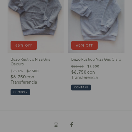
68
%
OFF
68
%
OFF
Buzo Rustico Niza Gris
Buzo Rustico Niza Gris Claro
Oscuro
$23.126
$7.500
$23.126
$7.500
$6.750
con
$6.750
con
Transferencia
Transferencia
COMPRAR
COMPRAR